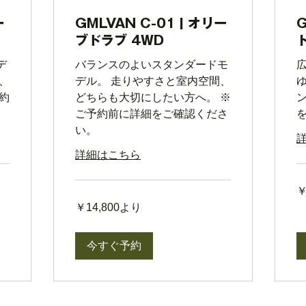
ー
GMLVAN C-01 | オリー
ブドラブ 4WD
デ
バランスのよいスタンダードモ
、
デル。 走りやすさと室内空間、
約
どちらも大切にしたい方へ。 ※
ご予約前に詳細をご確認くださ
い。
詳細はこちら
19
￥
円
14,800
よ
￥14,800より
円
り
よ
り
今すぐ予約